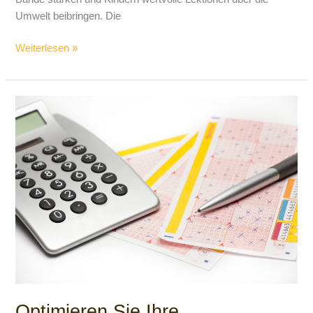
Umwelt beibringen. Die
Weiterlesen »
Optimieren
Sie
Ihre
Gewinnchancen:
Tipps
für
Lottospieler
Optimieren Sie Ihre