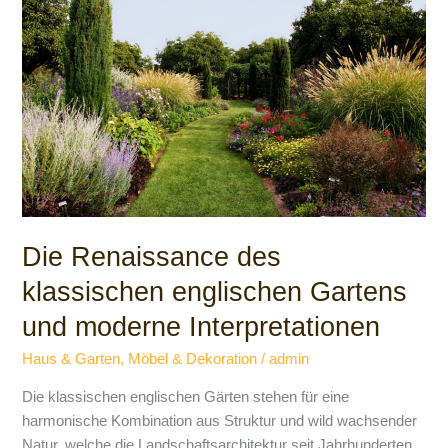
des
klassischen
englischen
Gartens
und
moderne
Interpretationen
Die Renaissance des
klassischen englischen Gartens
und moderne Interpretationen
Haus & Garten
,
Möbel & Dekoration
/
admin
Die klassischen englischen Gärten stehen für eine
harmonische Kombination aus Struktur und wild wachsender
Natur, welche die Landschaftsarchitektur seit Jahrhunderten