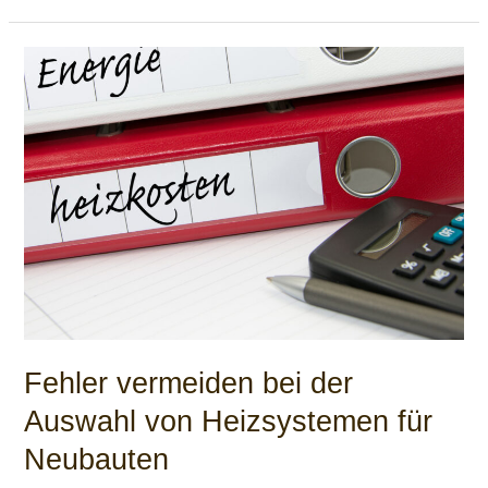
Fehler
vermeiden
bei
der
Auswahl
von
Heizsystemen
für
Neubauten
Fehler vermeiden bei der
Auswahl von Heizsystemen für
Neubauten