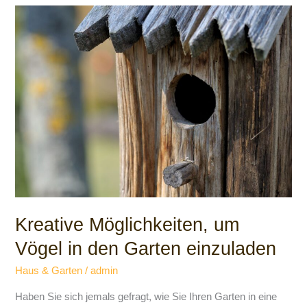
Kreative
Möglichkeiten,
um
Vögel
in
den
Garten
einzuladen
Kreative Möglichkeiten, um
Vögel in den Garten einzuladen
Haus & Garten
/
admin
Haben Sie sich jemals gefragt, wie Sie Ihren Garten in eine