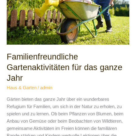
Jahr
Familienfreundliche
Gartenaktivitäten für das ganze
Jahr
Haus & Garten
/
admin
Gärten bieten das ganze Jahr über ein wunderbares
Refugium für Familien, um sich in der Natur zu erholen, zu
spielen und zu lernen. Ob beim Pflanzen von Blumen, beim
Anbau von Gemüse oder beim Beobachten von Wildtieren,
gemeinsame Aktivitäten im Freien können die familiären
Bande stärken und Kindern wertvolle Lektionen über die