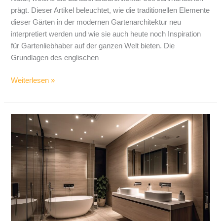
prägt. Dieser Artikel beleuchtet, wie die traditionellen Elemente
dieser Gärten in der modernen Gartenarchitektur neu
interpretiert werden und wie sie auch heute noch Inspiration
für Gartenliebhaber auf der ganzen Welt bieten. Die
Grundlagen des englischen
Weiterlesen »
Die
schönsten
Deko-
Ideen
für
ein
modernes
Badezimmer