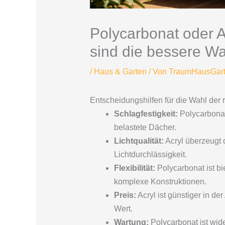
Polycarbonat oder A
sind die bessere W
/
Haus & Garten
/ Von
TraumHausGar
Entscheidungshilfen für die Wahl der 
Schlagfestigkeit:
Polycarbonat
belastete Dächer.
Lichtqualität:
Acryl überzeugt 
Lichtdurchlässigkeit.
Flexibilität:
Polycarbonat ist bi
komplexe Konstruktionen.
Preis:
Acryl ist günstiger in de
Wert.
Wartung:
Polycarbonat ist wid