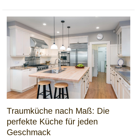
Traumküche
nach
Maß:
Die
perfekte
Küche
für
jeden
Geschmack
Traumküche nach Maß: Die
perfekte Küche für jeden
Geschmack