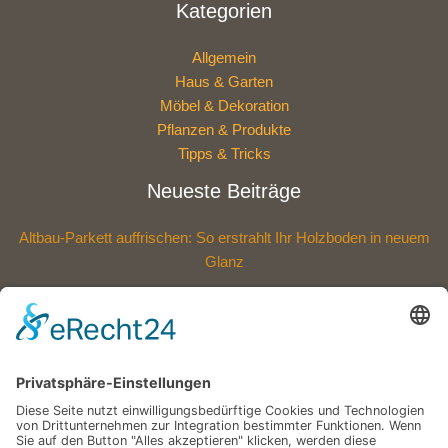
Kategorien
Allgemein
Haus & Garten
Möbel & Dekoration
Pflanzen & Produkte
Tipps & Tricks
Neueste Beiträge
Altbau-Parkett auffrischen: So erstrahlt Ihr Holzboden in neuem
Glanz
Polycarbonat oder Acryl: Welche Dachplatten sind die bessere
Wahl?
Eine Außenfläche, die mehr aushält: Entdecken Sie die neue
Widerstandskraft für Ihr Zuhause
Wie eine Versickerungsanlage Ihren Garten nachhaltig schützt –
Schritt für Schritt erklärt