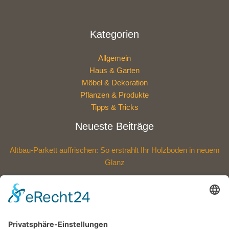
Kategorien
Allgemein
Haus & Garten
Möbel & Dekoration
Pflanzen & Produkte
Tipps & Tricks
Neueste Beiträge
Altbau-Parkett auffrischen: So erstrahlt Ihr Holzboden in neuem
Glanz
Polycarbonat oder Acryl: Welche Dachplatten sind die bessere
Wahl?
Eine Außenfläche, die mehr aushält: Entdecken Sie die neue
Widerstandskraft für Ihr Zuhause