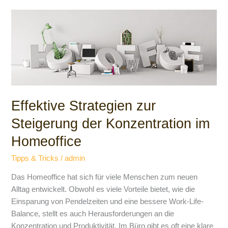
Effektive
Strategien
zur
Steigerung
der
Konzentration
im
Homeoffice
Effektive Strategien zur
Steigerung der Konzentration im
Homeoffice
Tipps & Tricks
/
admin
Das Homeoffice hat sich für viele Menschen zum neuen
Alltag entwickelt. Obwohl es viele Vorteile bietet, wie die
Einsparung von Pendelzeiten und eine bessere Work-Life-
Balance, stellt es auch Herausforderungen an die
Konzentration und Produktivität. Im Büro gibt es oft eine klare