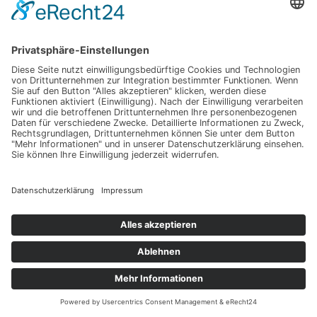
Kategorien
Allgemein
Haus & Garten
Möbel & Dekoration
Pflanzen & Produkte
Tipps & Tricks