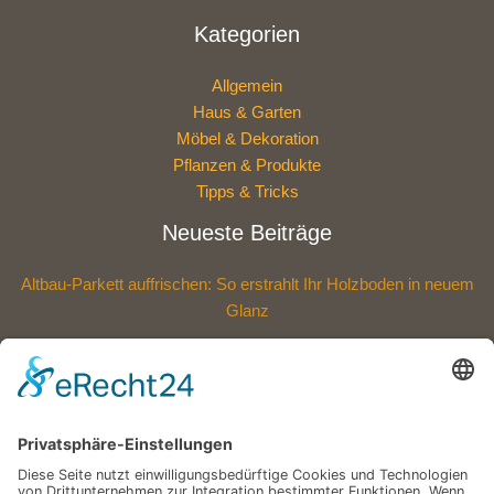
Kategorien
Allgemein
Haus & Garten
Möbel & Dekoration
Pflanzen & Produkte
Tipps & Tricks
Neueste Beiträge
Altbau-Parkett auffrischen: So erstrahlt Ihr Holzboden in neuem
Glanz
Polycarbonat oder Acryl: Welche Dachplatten sind die bessere
Wahl?
Eine Außenfläche, die mehr aushält: Entdecken Sie die neue
Widerstandskraft für Ihr Zuhause
Wie eine Versickerungsanlage Ihren Garten nachhaltig schützt –